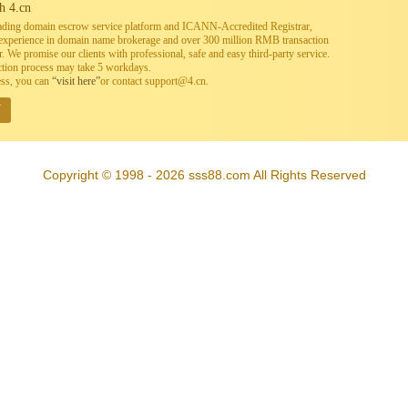
h 4.cn
leading domain escrow service platform and ICANN-Accredited Registrar,
h experience in domain name brokerage and over 300 million RMB transaction
. We promise our clients with professional, safe and easy third-party service.
ction process may take 5 workdays.
ess, you can
“visit here”
or contact support@4.cn.
W
Copyright © 1998 - 2026 sss88.com All Rights Reserved