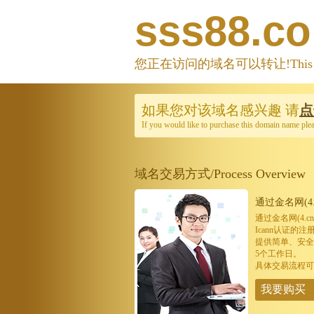
sss88.c
您正在访问的域名可以转让!This domain
如果您对该域名感兴趣
请
点
If you would like to purchase this domain name ple
域名交易方式/Process Overview
通过金名网(4.
通过金名网(4.
Icann认证
提供简单、安全
5个工作日。
具体交易流程可
我要购买