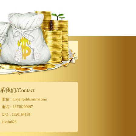
系我们/Contact
邮箱：luky@goldenname.com
电话：18758299097
Q Q：1820164138
lukylu826